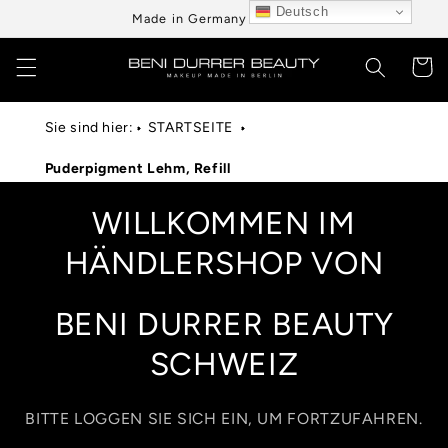
Direkt
Deutsch
Made in Germany aus Berlin
zum
Inhalt
Warenko
Sie sind hier:
STARTSEITE
Puderpigment Lehm, Refill
WILLKOMMEN IM
HÄNDLERSHOP VON
BENI DURRER BEAUTY
SCHWEIZ
BITTE LOGGEN SIE SICH EIN, UM FORTZUFAHREN.