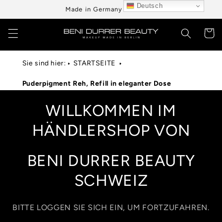
Direkt
Deutsch
Made in Germany aus Berlin
zum
Inhalt
Warenko
Sie sind hier:
STARTSEITE
Puderpigment Reh, Refill in eleganter Dose
WILLKOMMEN IM
HÄNDLERSHOP VON
BENI DURRER BEAUTY
SCHWEIZ
BITTE LOGGEN SIE SICH EIN, UM FORTZUFAHREN.